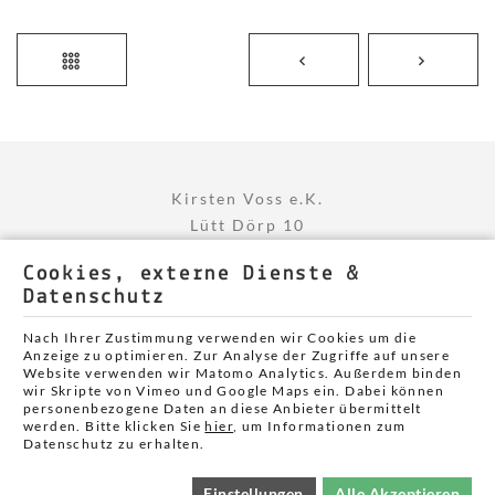
Kirsten Voss e.K.
Lütt Dörp 10
25887 Winnert
Cookies, externe Dienste &
+49 )0)4845 790 387
Datenschutz
+49 (0)170 772 56 45
Nach Ihrer Zustimmung verwenden wir Cookies um die
Anzeige zu optimieren. Zur Analyse der Zugriffe auf unsere
Website verwenden wir Matomo Analytics. Außerdem binden
wir Skripte von Vimeo und Google Maps ein. Dabei können
personenbezogene Daten an diese Anbieter übermittelt
werden. Bitte klicken Sie
hier
, um Informationen zum
Cookie Einstellungen
Datenschutz zu erhalten.
Einstellungen
Alle Akzeptieren