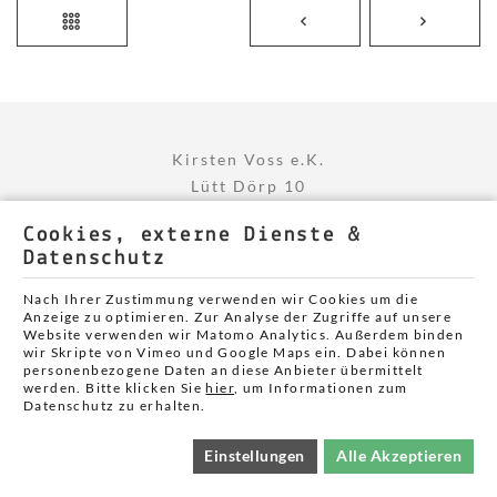
Kirsten Voss e.K.
Lütt Dörp 10
25887 Winnert
Cookies, externe Dienste &
+49 )0)4845 790 387
Datenschutz
+49 (0)170 772 56 45
Nach Ihrer Zustimmung verwenden wir Cookies um die
Anzeige zu optimieren. Zur Analyse der Zugriffe auf unsere
Website verwenden wir Matomo Analytics. Außerdem binden
wir Skripte von Vimeo und Google Maps ein. Dabei können
personenbezogene Daten an diese Anbieter übermittelt
werden. Bitte klicken Sie
hier
, um Informationen zum
Cookie Einstellungen
Datenschutz zu erhalten.
Einstellungen
Alle Akzeptieren